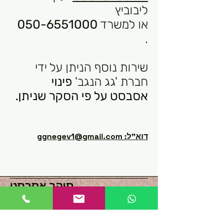
ליבוביץ
או למשרד
050-6551000
.
שירות נוסף הניתן על ידי
חברת 'גג הנגב'
פינוי
אסבסט על פי הסקר שניתן.
דוא"ל:
ggnegev1@gmail.com
סוקר אסבסט
'גג הנגב' פינוי אסבסט