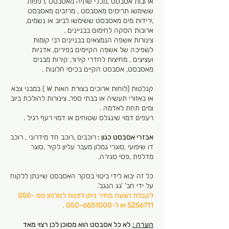
ארובות אסבסט ,מכלי שתיה מאסבסט ,רפפות
ששימשו תריסים מאסבסט , מרזבים מאסבסט
,ירידות מים מאסבסט ששימשו לביוב או נשמים,
ארובות הסקה לחימום בבניינים .
צינורות אשפה הנמצאים בבניינים רבי קומות
לשפיכה של אשפה הקיימים בפירים, אדניות
ועציצים , מחיצות לחדרי קירור, קירות מבנים
מאסבסט, אסבסט הקיים בכיסי חלונות .
קנלטות (לוחות ארוכים בצורת האות W ) במבני צבא
או באזורי תעשיה או בבתי ספר, צינורות להולכת ביוב
ומים תחת לאדמה .
רעפים דמוי שינגלס שטוחים או דמוי רעף רגיל .
אבזרי אסבסט כגון :
רוכבים ,רוכב חד מידרוני , רוכב
דו שיפועי ,סוגרי גמלון מעבר עליון לקיר ,סוגר
מדלפת ,פסי סגירה.
כל זה יבוא לידי ביטוי בסקר האסבסט שיינתן ללקוח
על ידי חב' 'גג הנגב'.
לקבלת הצעת מחיר ניתן לפנות לטלפון מס
050-
5256711
או ל-050-6551000 .
הערה :
לא כל אסבסט הוא מסוכן לכן רצוי מאד