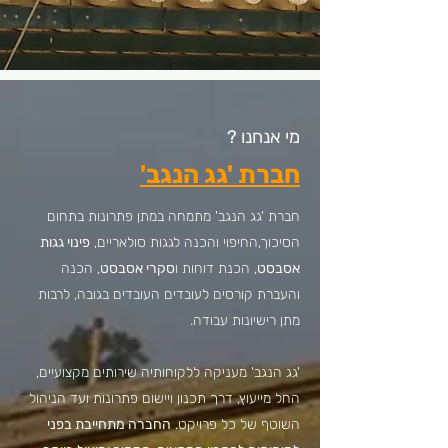
מי אנחנו ?
חברת 'גג הנגב'
חברת 'גג הנגב' מתמחה במתן פתרונות בתחום
הסיכוך,החיפוי והכנה לגגות סולאריים,
פינוי גגות
אסבסט
, הכנת דוחות ו
סקרי אסבסט
, הכנה
והעברת קורסים לעובדים העובדים בגובה, לרבות
מתן רישיונות עבודה.
'גג הנגב' מעניקה ללקוחותיה שירותים מקצועיים,
החל מייעוץ, דרך תכנון ויישום פתרונות ועד הניהול
השוטף של כל פרויקט.
החברה מתחייבת בפני