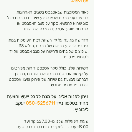
מס 41691 .
לאור המסוכנות שבאסבסט בשנים האחרונות
נדרשו בעלי מבנים שרצו לבצע שינויים במבנים מכל
סוג שהוא להמציא סקר על מצב האסבסט או
התכנות מופעי אסבסט במבנה שברשותם.
הדרישה מגיעה על ידי רשויות רבות העוסקות במתן
היתרים לביצוע הריסה של מבנים ,תמ"א 38
,שיפוצים של בתים ודרישה על מצב אסבסט על ידי
לקוחות פרטיים.
השירות שלנו כולל סקר אסבסט דוחות מפורטים
על קיימות אסבסט במבנה שברשותכם ,כמו כן
חברתנו מבצעת גם שירות של פירוק ופינוי אסבסט
.וגם חיפוי מבנים מחדש.
ניתן לפנות אלינו על מנת לקבל ייעוץ והצעת
מחיר בטלפון נייד
050-5256711
יעקב
ליבוביץ .
שעות הפעילות שלנו מ-7.00 בבוקר ועד
19.00בערב . למקרי חירום בלבד בכל שעה.