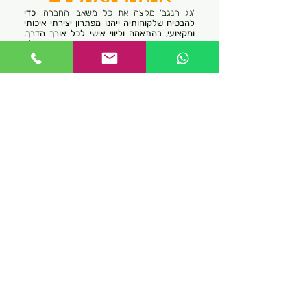
'גג הנגב' מקצה את כל משאבי החברה,
כדי
להבטיח שלקוחותיה ייהנו מפתרון יצירתי איכותי
ומקצועי, בהתאמה וליווי אישי לכל אורך הדרך.
הנחת היסוד והקו המנחה את גג הנגב במהלך
פעילותה, היא התחשבות בכל האלמנטים, בכל
אחד משלבי הפרויקט, החל מהתכנון, דרך הביצוע
ועד התחזוקה.
כלל מרכיבי החברה ופעילותה, הם הגורמים
העיקרים להצלחה. בכל פרויקט משלבת החברה
אלמנטים מובהקים להצלחתו.