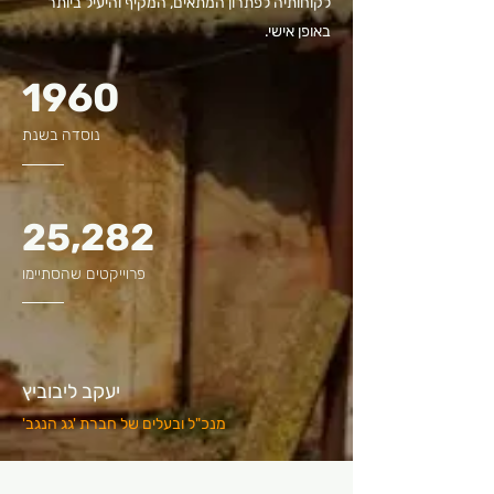
לקוחותיה לפתרון המתאים, המקיף והיעיל ביותר
באופן אישי.
1960
נוסדה בשנת
25,282
פרוייקטים שהסתיימו
יעקב ליבוביץ
מנכ"ל ובעלים של חברת 'גג הנגב'